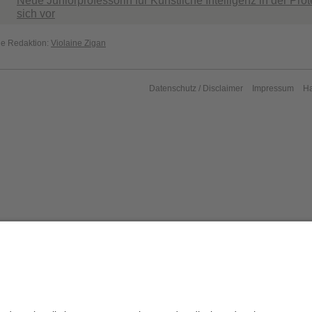
Neue Juniorprofessorin für Künstliche Intelligenz in der Prote
sich vor
die Redaktion:
Violaine Zigan
Datenschutz / Disclaimer
Impressum
H