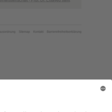
inwissenschaft - Prof. Dr. Elsayed stellt
ausordnung
Sitemap
Kontakt
Barrierefreiheitserklärung