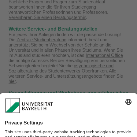
Fachliche Fragen und Fragen zum Studienablauf
beantworten Ihnen die für Ihren Studiengang
verantwortlichen Professorinnen und Professoren.
Vereinbaren Sie einen Beratungstermin
.
Weitere Service- und Beratungsstellen
Für jedes Ihrer Anliegen finden wir die passende Lösung!
Die
Zentrale Studienberatung
informiert, berät und
unterstützt Sie beim Wechsel von der Schule an die
Universität und in allen Phasen ihres Studiums. Wenn Sie
im Ausland studieren möchten, ist das
International Office
die richtige Adresse. Bei der Bewältigung von persönlichen
Schwierigkeiten begleitet Sie die
psychologische und
Sozialberatung
des Studentenwerks Oberfranken. Alle
weiteren Service- und Unterstützungsangebote
finden Sie
hier
.
Veranstaltungen und Workshops zum erfolgreichen
Studieren
Vom Verfassen einer wissenschaftlichen Arbeit über die
Bewältigung der Prüfungsphase bis hin zum ersten
Bewerbungsschreiben – die universitären Einrichtungen
lassen Sie mit den Herausforderungen des Studierens nicht
alleine. Mit einer Vielzahl von
Informationsveranstaltungen
und Workshops
können Sie wichtige Kompetenzen für Ihr
Studium entwickeln.