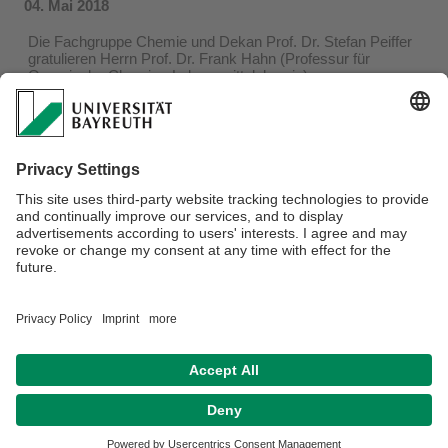
04. Mai 2018
Die Fachgruppe Chemie und Dekan Prof. Dr. Stefan Peiffer
gratulieren Herrn Prof. Dr. Frank Hahn (Professur für
Organische Chemie - Lebensmittelchemie) zur
Auszeichnung mit dem
Nachwuchswissenschaftlerpreis für
Naturstoffforschung der DECHEMA
für seine Beiträge zur
chemoenzymatischen Synthese von Polyketiden und zur
Chemobiosynthese von neuen Naturstoffbausteinen im
präparativen Maßstab
!
Die Auszeichnung geht an herausragende junge
Wissenschaftler, die mit richtungweisenden Arbeiten auf den
verschiedenen Arbeitsfeldern der Naturstoffforschung
hervorgetreten sind, insbesondere auf Grenzgebieten
zwischen Chemie und Biologie, und wurde im Februar 2018
im Rahmen der "Irseer Naturstofftage" verliehen.
Datenschutz / Disclaimer
Impressum
Hausordnung
Sitemap
Kontakt
Barrierefreiheitserklärung